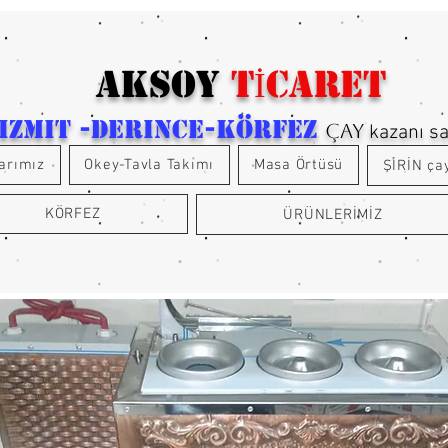
aksoy
TİCARET
 izmit -derince-körfez
ÇAY
kazanı s
arımız
Okey-Tavla Takımı
Masa Örtüsü
ŞİRİN ça
KÖRFEZ
ÜRÜNLERİMİZ
an fiyat