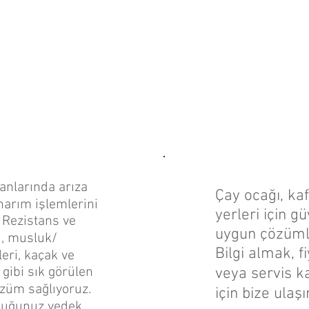
anlarında arıza
Çay ocağı, kaf
narım işlemlerini
yerleri için gü
. Rezistans ve
uygun çözümle
i, musluk/
Bilgi almak, fi
eri, kaçak ve
 gibi sık görülen
veya servis k
özüm sağlıyoruz.
için bize ulaş
yduğunuz yedek