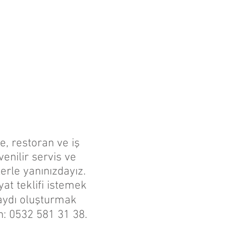
e, restoran ve iş
venilir servis ve
rle yanınızdayız.
yat teklifi istemek
aydı oluşturmak
ın: 0532 581 31 38.