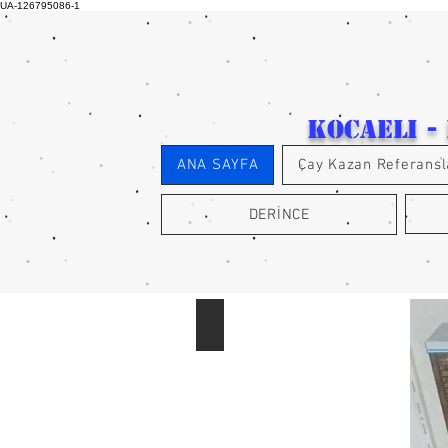
UA-126795086-1
kocaeli -
ANA SAYFA
Çay Kazan Referansl
DERİNCE
Şirin Çay Bayi Aksoy Ticaret Topt
Kocaeli-
izmiy-
derince-
körfez-
gölcük
bölge
bayi