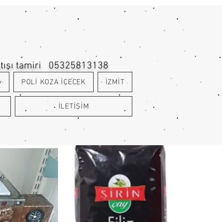
atışı tamiri 05325813138
y
POLİ KOZA İÇECEK
İZMİT
İLETİŞİM