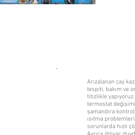
Arızalanan çay kaz
tespiti, bakım ve o
titizlikle yapıyoruz
termostat değişim
şamandıra kontroll
ısıtma problemleri
sorunlarda hızlı ç
Ayrıca ihtiyaç du